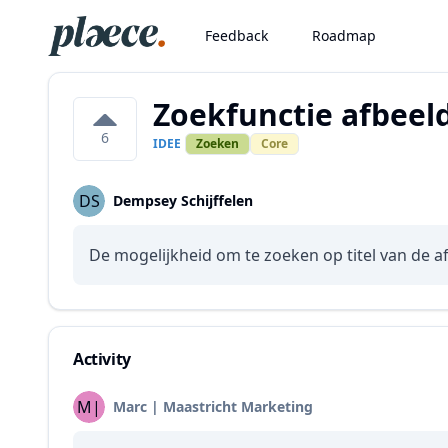
Feedback
Roadmap
Zoekfunctie afbeel
6
IDEE
Zoeken
Core
DS
Dempsey Schijffelen
De mogelijkheid om te zoeken op titel van de af
Activity
M|
Marc | Maastricht Marketing